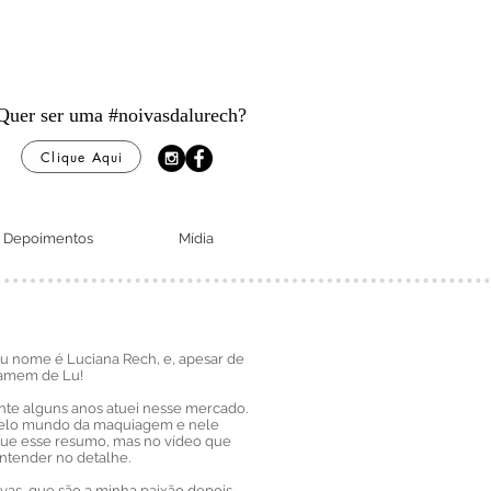
Quer ser uma
#noivasdalurech?
Clique Aqui
Depoimentos
Mídia
u nome é Luciana Rech, e, apesar de
hamem de Lu!
te alguns anos atuei nesse mercado.
pelo mundo da maquiagem e nele
l que esse resumo, mas no vídeo que
ntender no detalhe.
vas, que são a minha paixão depois