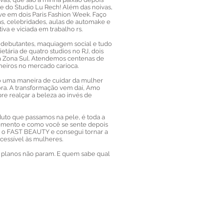
 e do Studio Lu Rech! Além das noivas,
ive em dois Paris Fashion Week. Faço
s, celebridades, aulas de automake e
iva e viciada em trabalho rs.
, debutantes, maquiagem social e tudo
tária de quatro studios no RJ, dois
na Zona Sul. Atendemos centenas de
eiros no mercado carioca.
uma maneira de cuidar da mulher
ora. A transformação vem daí, Amo
bre realçar a beleza ao invés de
to que passamos na pele, é toda a
omento e como você se sente depois
ei o FAST BEAUTY e consegui tornar a
essível às mulheres.
planos não param. E quem sabe qual