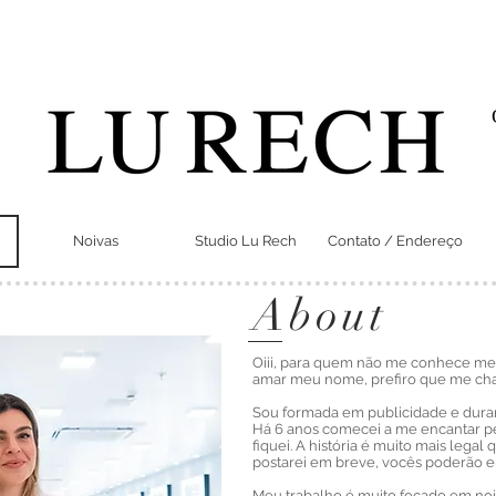
Noivas
Studio Lu Rech
Contato / Endereço
About
Oiii, para quem não me conhece me
amar meu nome, prefiro que me c
Sou formada em publicidade e duran
Há 6 anos comecei a me encantar 
fiquei. A história é muito mais lega
postarei em breve, vocês poderão e
Meu trabalho é muito focado em noi