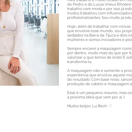
do Pedro e do Lucas (meus filhotes)
trabalho com moda e por isso já est
muitos trabalhos com influenciadora
profissionalizantes. Sou muito produt
Hoje, além de trabalhar com noivas
que envolve esse mundo, sou proprie
sediados na Barra da Tijuca e dois 
mulheres e somos inovadores e pion
Sempre encarei a maquiagem como 
por dentro, muito mais do que por f
valorizar o que temos de lindo! É so
transformá-la.
A maquiagem não é somente o produ
experiência que envolve aquele m
do resultado. Com base nisso, lanc
produção de cabelo e maquiagem ac
Esse é um pequeno resumo, mas os 
a próxima ideia que vem por aí ;)
Muitos beijos, Lu Rech. ♡